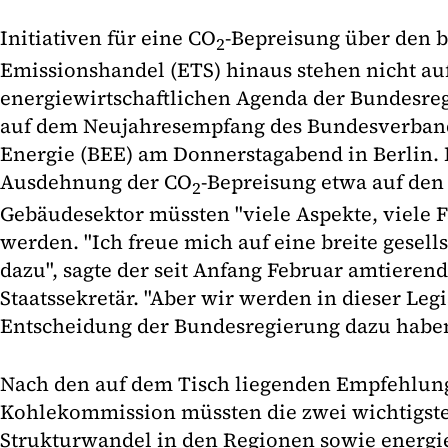
Initiativen für eine CO
-Bepreisung über den 
2
Emissionshandel (ETS) hinaus stehen nicht auf
energiewirtschaftlichen Agenda der Bundesreg
auf dem Neujahresempfang des Bundesverban
Energie (BEE) am Donnerstagabend in Berlin.
Ausdehnung der CO
-Bepreisung etwa auf den
2
Gebäudesektor müssten "viele Aspekte, viele F
werden. "Ich freue mich auf eine breite gesell
dazu", sagte der seit Anfang Februar amtierend
Staatssekretär. "Aber wir werden in dieser Leg
Entscheidung der Bundesregierung dazu haben"
Nach den auf dem Tisch liegenden Empfehlun
Kohlekommission müssten die zwei wichtigs
Strukturwandel in den Regionen sowie energie