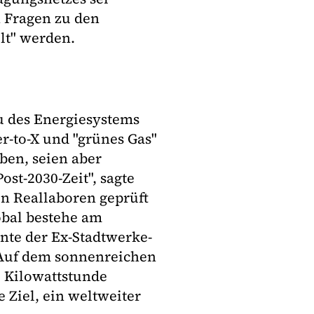
n Fragen zu den
lt" werden.
u des Energiesystems
-to-X und "grünes Gas"
en, seien aber
st-2030-Zeit", sagte
in Reallaboren geprüft
obal bestehe am
nte der Ex-Stadtwerke-
. Auf dem sonnenreichen
e Kilowattstunde
e Ziel, ein weltweiter