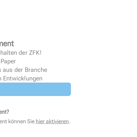
ment
halten der ZFK!
 ePaper
s aus der Branche
n Entwicklungen
ent?
ent können Sie
hier aktivieren
.