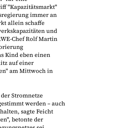
iff "Kapazitätsmarkt"
esregierung immer an
kt allein schaffe
werkskapazitäten und
RWE-Chef Rolf Martin
orierung
das Kind eben einen
itz auf einer
ien" am Mittwoch in
 der Stromnetze
gestimmt werden – auch
halten, sagte Feicht
en", betonte der
agungsnetzes sei