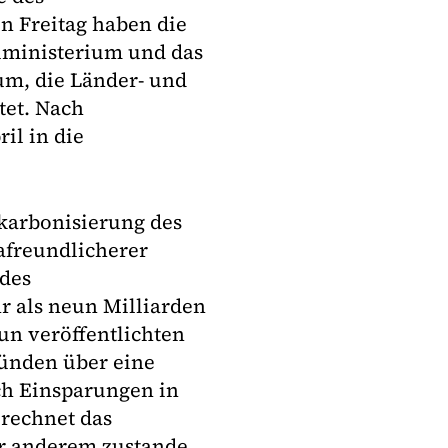
 Freitag haben die
uministerium und das
um, die Länder- und
tet. Nach
il in die
ekarbonisierung des
afreundlicherer
des
r als neun Milliarden
un veröffentlichten
ünden über eine
ch Einsparungen in
rechnet das
r anderem zustande,