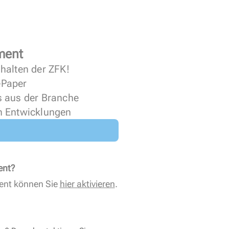
ment
halten der ZFK!
 ePaper
s aus der Branche
n Entwicklungen
ent?
ent können Sie
hier aktivieren
.