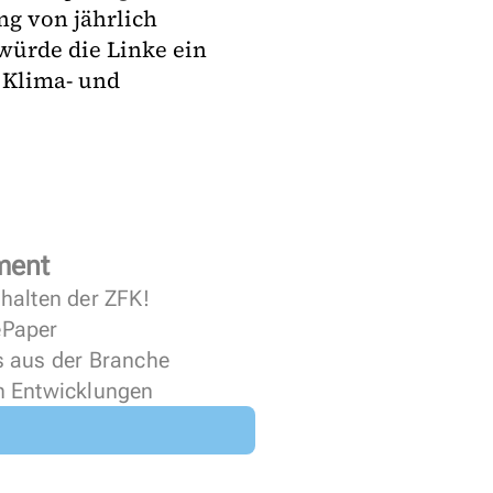
ng von jährlich
würde die Linke ein
 Klima- und
ment
halten der ZFK!
 ePaper
s aus der Branche
n Entwicklungen