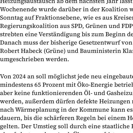
Heizungsaustausch ab dem nächsten Jahr lässt
Wochenende wurde darüber in der Koalition w
Sonntag auf Fraktionsebene, wie es aus Kreise
Regierungskoalition aus SPD, Grünen und FDP 
strebten eine Verständigung bis zum Beginn d
Danach muss der bisherige Gesetzentwurf von 
Robert Habeck (Grüne) und Bauministerin Kla
umgeschrieben werden.
Von 2024 an soll möglichst jede neu eingebau
mindestens 65 Prozent mit Öko-Energie betri
aber keine funktionierenden Öl- und Gasheiz
werden, außerdem dürfen defekte Heizungen r
nach Wärmeplanung in der Kommune kann es 
dauern, bis die schärferen Regeln bei einem 
gelten. Der Umstieg soll durch eine staatliche