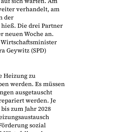
 auf sich warten. Am
eiter verhandelt, am
n der
hieß. Die drei Partner
er neuen Woche an.
Wirtschaftsminister
ra Geywitz (SPD)
te Heizung zu
eben werden. Es müssen
ungen ausgetauscht
epariert werden. Je
bis zum Jahr 2028
Heizungsaustausch
 Förderung sozial