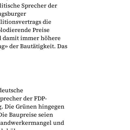
tische Sprecher der
ugsburger
litionsvertrags die
lodierende Preise
d damit immer höhere
» der Bautätigkeit. Das
 deutsche
Sprecher der FDP-
ng. Die Grünen hingegen
Die Baupreise seien
 Handwerkermangel und