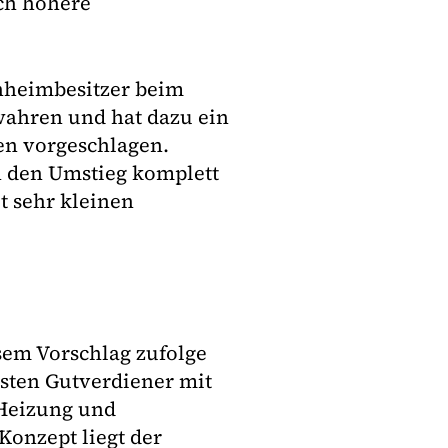
rch höhere
enheimbesitzer beim
ahren und hat dazu ein
en vorgeschlagen.
h den Umstieg komplett
 sehr kleinen
sem Vorschlag zufolge
ten Gutverdiener mit
 Heizung und
onzept liegt der