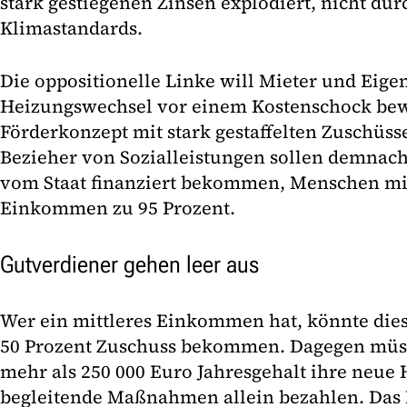
stark gestiegenen Zinsen explodiert, nicht du
Klimastandards.
Die oppositionelle Linke will Mieter und Eig
Heizungswechsel vor einem Kostenschock bew
Förderkonzept mit stark gestaffelten Zuschüss
Bezieher von Sozialleistungen sollen demnac
vom Staat finanziert bekommen, Menschen mit
Einkommen zu 95 Prozent.
Gutverdiener gehen leer aus
Wer ein mittleres Einkommen hat, könnte die
50 Prozent Zuschuss bekommen. Dagegen müss
mehr als 250 000 Euro Jahresgehalt ihre neue
begleitende Maßnahmen allein bezahlen. Das K