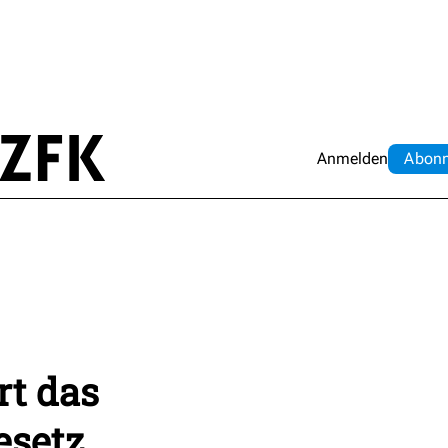
Anmelden
Abo
n
rt das
esetz