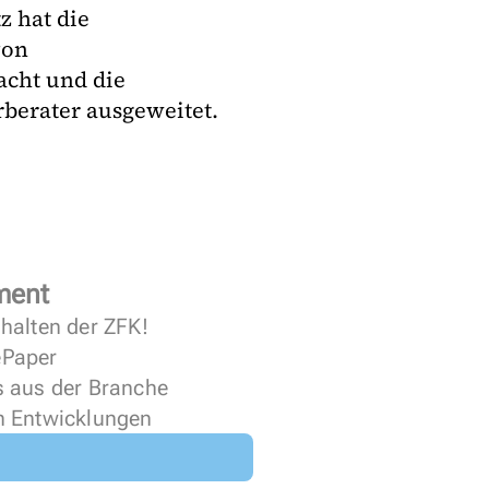
 hat die
von
cht und die
erater ausgeweitet.
ment
halten der ZFK!
 ePaper
s aus der Branche
n Entwicklungen