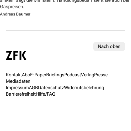
sinken, sagt die Ministerin. Handlungsbedarf sieht sie auch bei
Gaspreisen.
Andreas Baumer
Nach oben
Kontakt
Abo
E-Paper
Briefings
Podcast
Verlag
Presse
Mediadaten
Impressum
AGB
Datenschutz
Widerrufsbelehrung
Barrierefreiheit
Hilfe/FAQ