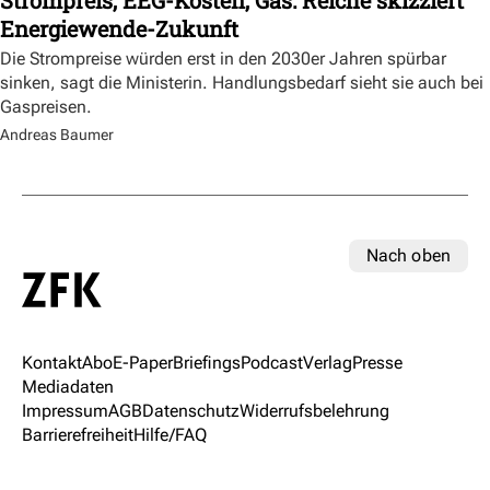
Strompreis, EEG-Kosten, Gas: Reiche skizziert
Energiewende-Zukunft
Die Strompreise würden erst in den 2030er Jahren spürbar
sinken, sagt die Ministerin. Handlungsbedarf sieht sie auch bei
Gaspreisen.
Andreas Baumer
Nach oben
Kontakt
Abo
E-Paper
Briefings
Podcast
Verlag
Presse
Mediadaten
Impressum
AGB
Datenschutz
Widerrufsbelehrung
Barrierefreiheit
Hilfe/FAQ