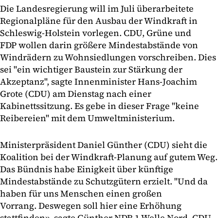
Die Landesregierung will im Juli überarbeitete
Regionalpläne für den Ausbau der Windkraft in
Schleswig-Holstein vorlegen. CDU, Grüne und
FDP wollen darin größere Mindestabstände von
Windrädern zu Wohnsiedlungen vorschreiben. Dies
sei "ein wichtiger Baustein zur Stärkung der
Akzeptanz", sagte Innenminister Hans-Joachim
Grote (CDU) am Dienstag nach einer
Kabinettssitzung. Es gebe in dieser Frage "keine
Reibereien" mit dem Umweltministerium.
Ministerpräsident Daniel Günther (CDU) sieht die
Koalition bei der Windkraft-Planung auf gutem Weg.
Das Bündnis habe Einigkeit über künftige
Mindestabstände zu Schutzgütern erzielt. "Und da
haben für uns Menschen einen großen
Vorrang. Deswegen soll hier eine Erhöhung
stattfinden», sagte Günther NDR 1 Welle Nord. CDU,