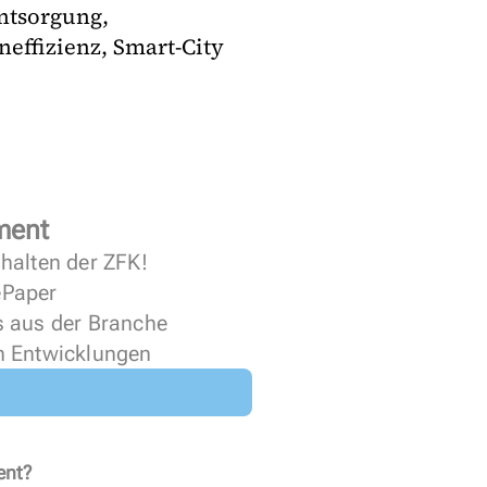
ntsorgung,
effizienz, Smart-City
ment
halten der ZFK!
 ePaper
s aus der Branche
n Entwicklungen
ent?