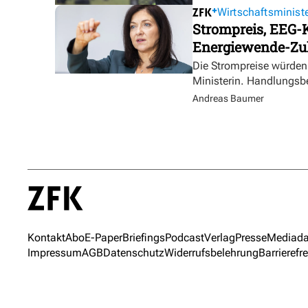
Wirtschaftsministe
Strompreis, EEG-K
Energiewende-Zu
Die Strompreise würden 
Ministerin. Handlungsbe
Andreas Baumer
Kontakt
Abo
E-Paper
Briefings
Podcast
Verlag
Presse
Mediada
Impressum
AGB
Datenschutz
Widerrufsbelehrung
Barrierefre