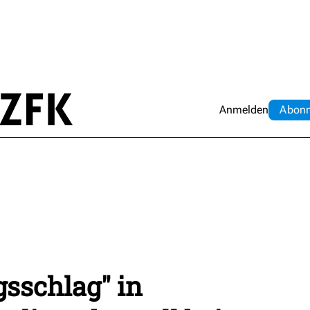
Anmelden
Abo
n
sschlag" in