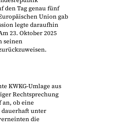
Bundesrepublik
uf den Tag genau fünf
r Europäischen Union gab
ssion legte daraufhin
 Am 23. Oktober 2025
n seinen
 zurückzuweisen.
annte KWKG-Umlage aus
ndiger Rechtsprechung
 an, ob eine
r dauerhaft unter
 verneinten die