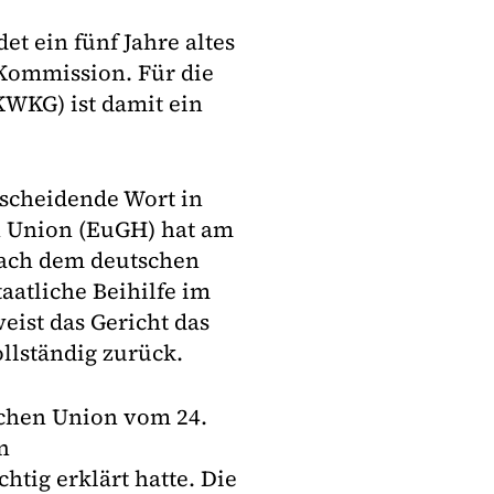
t ein fünf Jahre altes
Kommission. Für die
KWKG) ist damit ein
tscheidende Wort in
n Union (EuGH) hat am
nach dem deutschen
atliche Beihilfe im
eist das Gericht das
llständig zurück.
schen Union vom 24.
n
htig erklärt hatte. Die