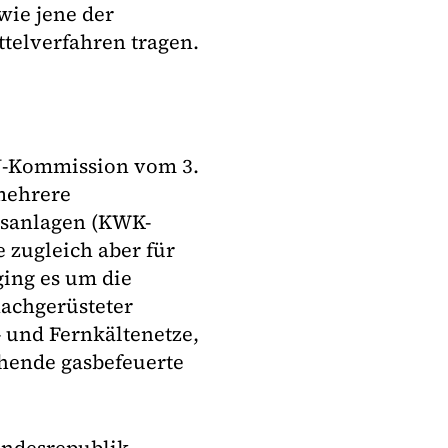
ie jene der
telverfahren tragen.
EU-Kommission vom 3.
 mehrere
sanlagen (KWK-
ie zugleich aber für
ing es um die
nachgerüsteter
 und Fernkältenetze,
hende gasbefeuerte