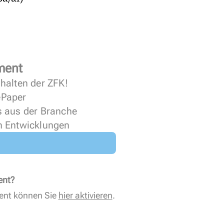
ment
halten der ZFK!
 ePaper
s aus der Branche
n Entwicklungen
ent?
ent können Sie
hier aktivieren
.