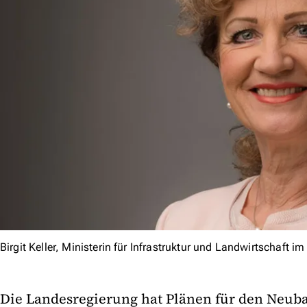
Birgit Keller, Ministerin für Infrastruktur und Landwirtschaft i
Die Landesregierung hat Plänen für den Neuba