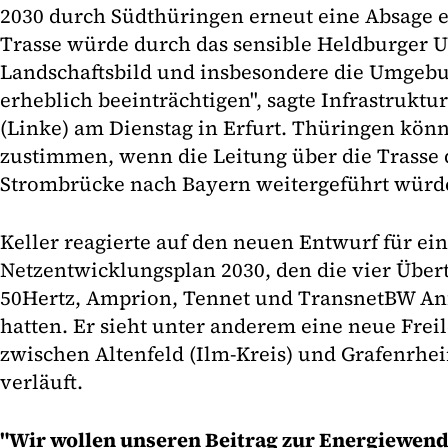
2030 durch Südthüringen erneut eine Absage er
Trasse würde durch das sensible Heldburger U
Landschaftsbild und insbesondere die Umgebu
erheblich beeinträchtigen", sagte Infrastruktur
(Linke) am Dienstag in Erfurt. Thüringen kö
zustimmen, wenn die Leitung über die Trasse 
Strombrücke nach Bayern weitergeführt würd
Keller reagierte auf den neuen Entwurf für ei
Netzentwicklungsplan 2030, den die vier Über
50Hertz, Amprion, Tennet und TransnetBW Anf
hatten. Er sieht unter anderem eine neue Freil
zwischen Altenfeld (Ilm-Kreis) und Grafenrhei
verläuft.
"Wir wollen unseren Beitrag zur Energiewende