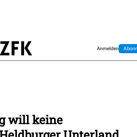
Anmelden
Abo
n
 will keine
 Heldburger Unterland