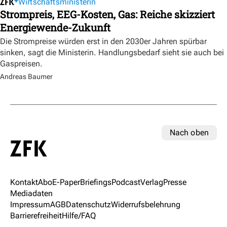
Wirtschaftsministerin
Strompreis, EEG-Kosten, Gas: Reiche skizziert
Energiewende-Zukunft
Die Strompreise würden erst in den 2030er Jahren spürbar
sinken, sagt die Ministerin. Handlungsbedarf sieht sie auch bei
Gaspreisen.
Andreas Baumer
Nach oben
Kontakt
Abo
E-Paper
Briefings
Podcast
Verlag
Presse
Mediadaten
Impressum
AGB
Datenschutz
Widerrufsbelehrung
Barrierefreiheit
Hilfe/FAQ