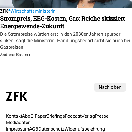
Wirtschaftsministerin
Strompreis, EEG-Kosten, Gas: Reiche skizziert
Energiewende-Zukunft
Die Strompreise würden erst in den 2030er Jahren spürbar
sinken, sagt die Ministerin. Handlungsbedarf sieht sie auch bei
Gaspreisen.
Andreas Baumer
Nach oben
Kontakt
Abo
E-Paper
Briefings
Podcast
Verlag
Presse
Mediadaten
Impressum
AGB
Datenschutz
Widerrufsbelehrung