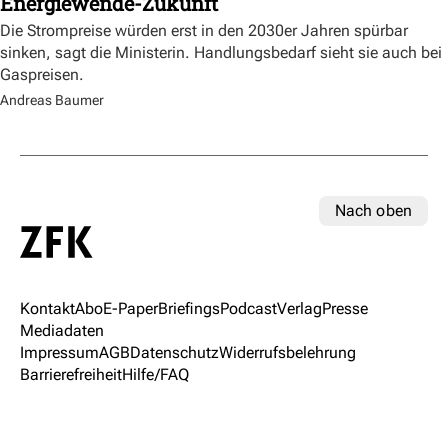
Energiewende-Zukunft
Die Strompreise würden erst in den 2030er Jahren spürbar
sinken, sagt die Ministerin. Handlungsbedarf sieht sie auch bei
Gaspreisen.
Andreas Baumer
Nach oben
Kontakt
Abo
E-Paper
Briefings
Podcast
Verlag
Presse
Mediadaten
Impressum
AGB
Datenschutz
Widerrufsbelehrung
Barrierefreiheit
Hilfe/FAQ