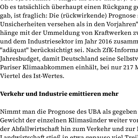
Ob es tatsächlich überhaupt einen Rückgang 
gab, ist fraglich: Die (rückwirkende) Prognose
Unsicherheiten versehen als in den Vorjahren"
hänge mit der Ummeldung von Kraftwerken z
und dem Industriesektor im Jahr 2016 zusamm
"adäquat" berücksichtigt sei. Nach ZfK-Informa
Jahresbudget, damit Deutschland seine Selbst
Pariser Klimaabkommen einhält, bei nur 217 
Viertel des Ist-Wertes.
Verkehr und Industrie emittieren mehr
Nimmt man die Prognose des UBA als gegeben a
Gewicht der einzelnen Klimasünder weiter vo
der Abfallwirtschaft hin zum Verkehr und zur 
Landwirtschaft stieß in etwa genauso viel Tre