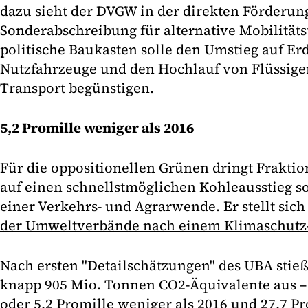
dazu sieht der DVGW in der direkten Förderun
Sonderabschreibung für alternative Mobilitäts
politische Baukasten solle den Umstieg auf Er
Nutzfahrzeuge und den Hochlauf von Flüssige
Transport begünstigen.
5,2 Promille weniger als 2016
Für die oppositionellen Grünen dringt Fraktio
auf einen schnellstmöglichen Kohleausstieg s
einer Verkehrs- und Agrarwende. Er stellt sich 
der Umweltverbände nach einem Klimaschutz
Nach ersten "Detailschätzungen" des UBA stie
knapp 905 Mio. Tonnen CO2-Äquivalente aus – 
oder 5,2 Promille weniger als 2016 und 27,7 Pr