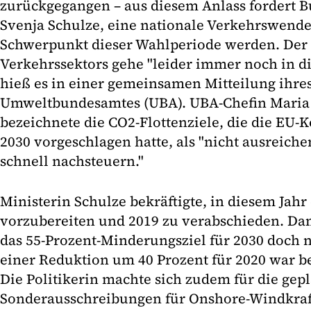
zurückgegangen – aus diesem Anlass fordert 
Svenja Schulze, eine nationale Verkehrswend
Schwerpunkt dieser Wahlperiode werden. Der 
Verkehrssektors gehe "leider immer noch in di
hieß es in einer gemeinsamen Mitteilung ihre
Umweltbundesamtes (UBA). UBA-Chefin Maria
bezeichnete die CO2-Flottenziele, die die EU
2030 vorgeschlagen hatte, als "nicht ausreich
schnell nachsteuern."
Ministerin Schulze bekräftigte, in diesem Jahr
vorzubereiten und 2019 zu verabschieden. Dam
das 55-Prozent-Minderungsziel für 2030 doch 
einer Reduktion um 40 Prozent für 2020 war be
Die Politikerin machte sich zudem für die gep
Sonderausschreibungen für Onshore-Windkraft 