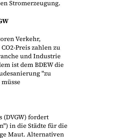
ünen Stromerzeugung.
VGW
oren Verkehr,
CO2-Preis zahlen zu
ranche und Industrie
dem ist dem BDEW die
äudesanierung "zu
Es müsse
s (DVGW) fordert
) in die Städte für die
ge Maut. Alternativen