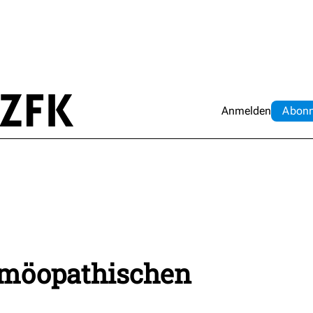
Anmelden
Abo
n
omöopathischen