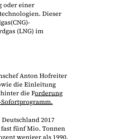
g oder einer
technologien. Dieser
dgas(CNG)-
rdgas (LNG) im
nschef Anton Hofreiter
owie die Einleitung
hinter die F
orderung
-Sofortprogramm.
ß Deutschland 2017
fast fünf Mio. Tonnen
ozent weniger als 1990.