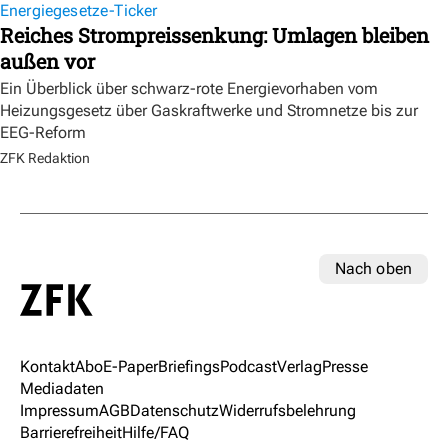
Energiegesetze-Ticker
Reiches Strompreissenkung: Umlagen bleiben
außen vor
Ein Überblick über schwarz-rote Energievorhaben vom
Heizungsgesetz über Gaskraftwerke und Stromnetze bis zur
EEG-Reform
ZFK Redaktion
Nach oben
Kontakt
Abo
E-Paper
Briefings
Podcast
Verlag
Presse
Mediadaten
Impressum
AGB
Datenschutz
Widerrufsbelehrung
Barrierefreiheit
Hilfe/FAQ