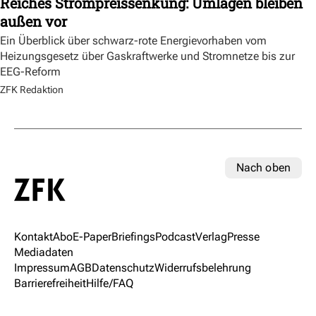
Reiches Strompreissenkung: Umlagen bleiben
außen vor
Ein Überblick über schwarz-rote Energievorhaben vom
Heizungsgesetz über Gaskraftwerke und Stromnetze bis zur
EEG-Reform
ZFK Redaktion
Nach oben
Kontakt
Abo
E-Paper
Briefings
Podcast
Verlag
Presse
Mediadaten
Impressum
AGB
Datenschutz
Widerrufsbelehrung
Barrierefreiheit
Hilfe/FAQ