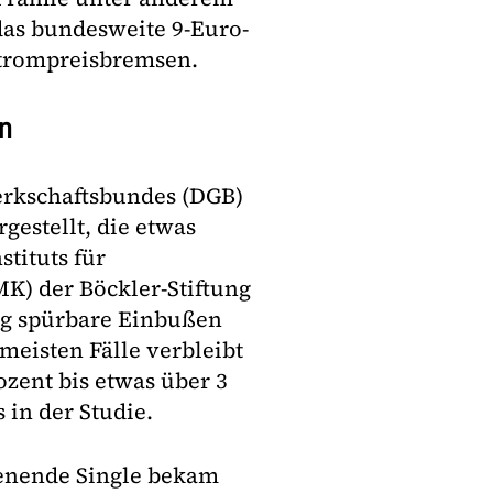
 das bundesweite 9-Euro-
Strompreisbremsen.
n
erkschaftsbundes (DGB)
gestellt, die etwas
stituts für
) der Böckler-Stiftung
ung spürbare Einbußen
rmeisten Fälle verbleibt
ozent bis etwas über 3
 in der Studie.
ienende Single bekam