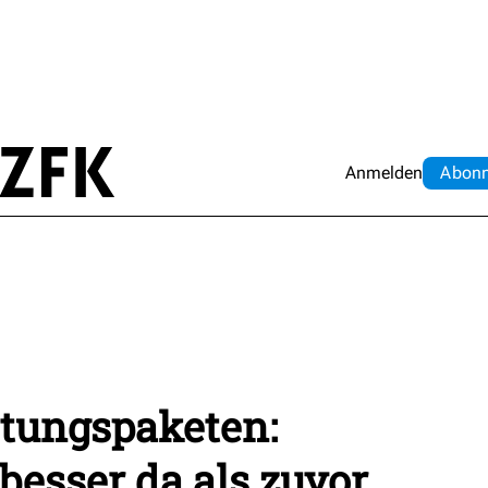
Anmelden
Abo
n
stungspaketen:
esser da als zuvor