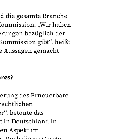
d die gesamte Branche
r Kommission. „Wir haben
erungen bezüglich der
Kommission gibt“, heißt
e Aussagen gemacht
hres?
derung des Erneuerbare-
rechtlichen
“, betonte das
t in Deutschland in
den Aspekt im
. Doch dieses Gesetz