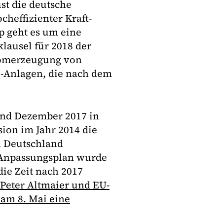
st die deutsche
cheffizienter Kraft-
 geht es um eine
lausel für 2018 der
romerzeugung von
-Anlagen, die nach dem
und Dezember 2017 in
on im Jahr 2014 die
n Deutschland
 Anpassungsplan wurde
die Zeit nach 2017
Peter Altmaier und EU-
am 8. Mai eine