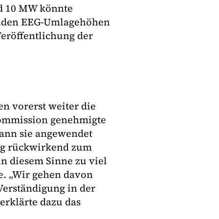
d 10 MW könnte
tenden EEG-Umlagehöhen
Veröffentlichung der
n vorerst weiter die
Kommission genehmigte
kann sie angewendet
ng rückwirkend zum
 in diesem Sinne zu viel
e. „Wir gehen davon
 Verständigung in der
rklärte dazu das