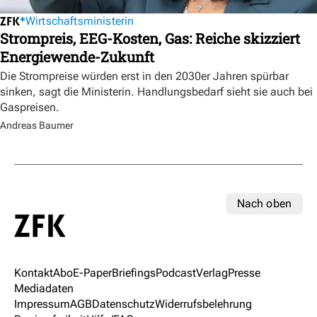
Wirtschaftsministerin
Strompreis, EEG-Kosten, Gas: Reiche skizziert
Energiewende-Zukunft
Die Strompreise würden erst in den 2030er Jahren spürbar
sinken, sagt die Ministerin. Handlungsbedarf sieht sie auch bei
Gaspreisen.
Andreas Baumer
Nach oben
Kontakt
Abo
E-Paper
Briefings
Podcast
Verlag
Presse
Mediadaten
Impressum
AGB
Datenschutz
Widerrufsbelehrung