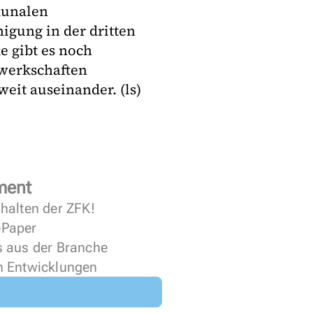
munalen
igung in der dritten
e gibt es noch
werkschaften
weit auseinander. (ls)
ment
halten der ZFK!
 ePaper
s aus der Branche
n Entwicklungen