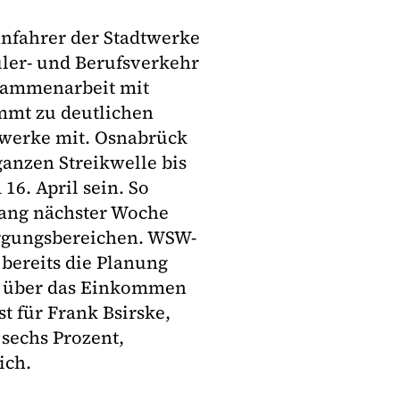
hnfahrer der Stadtwerke
üler- und Berufsverkehr
usammenarbeit mit
mmt zu deutlichen
twerke mit. Osnabrück
anzen Streikwelle bis
6. April sein. So
fang nächster Woche
orgungsbereichen. WSW-
bereits die Planung
it über das Einkommen
st für Frank Bsirske,
sechs Prozent,
ich.