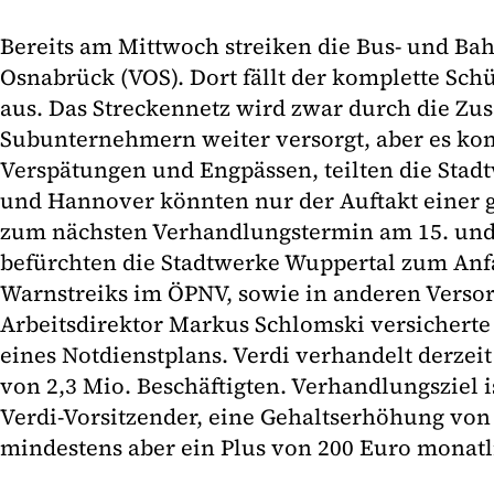
Bereits am Mittwoch streiken die Bus- und Ba
Osnabrück (VOS). Dort fällt der komplette Sch
aus. Das Streckennetz wird zwar durch die Z
Subunternehmern weiter versorgt, aber es ko
Verspätungen und Engpässen, teilten die Stad
und Hannover könnten nur der Auftakt einer g
zum nächsten Verhandlungstermin am 15. und 1
befürchten die Stadtwerke Wuppertal zum An
Warnstreiks im ÖPNV, sowie in anderen Vers
Arbeitsdirektor Markus Schlomski versicherte 
eines Notdienstplans. Verdi verhandelt derze
von 2,3 Mio. Beschäftigten. Verhandlungsziel i
Verdi-Vorsitzender, eine Gehaltserhöhung von 
mindestens aber ein Plus von 200 Euro monatl