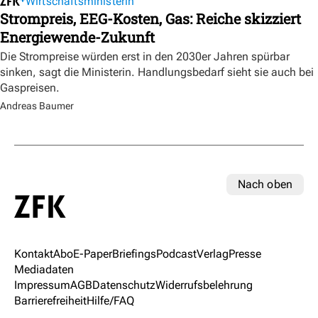
Wirtschaftsministerin
Strompreis, EEG-Kosten, Gas: Reiche skizziert
Energiewende-Zukunft
Die Strompreise würden erst in den 2030er Jahren spürbar
sinken, sagt die Ministerin. Handlungsbedarf sieht sie auch bei
Gaspreisen.
Andreas Baumer
Nach oben
Kontakt
Abo
E-Paper
Briefings
Podcast
Verlag
Presse
Mediadaten
Impressum
AGB
Datenschutz
Widerrufsbelehrung
Barrierefreiheit
Hilfe/FAQ