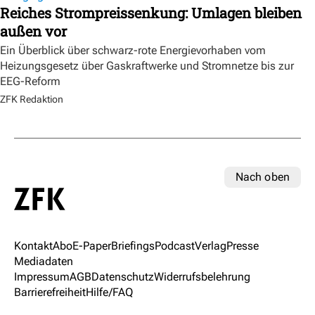
Reiches Strompreissenkung: Umlagen bleiben
außen vor
Ein Überblick über schwarz-rote Energievorhaben vom
Heizungsgesetz über Gaskraftwerke und Stromnetze bis zur
EEG-Reform
ZFK Redaktion
Nach oben
Kontakt
Abo
E-Paper
Briefings
Podcast
Verlag
Presse
Mediadaten
Impressum
AGB
Datenschutz
Widerrufsbelehrung
Barrierefreiheit
Hilfe/FAQ