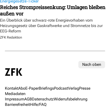
Energiegesetze-Ticker
Reiches Strompreissenkung: Umlagen bleiben
außen vor
Ein Überblick über schwarz-rote Energievorhaben vom
Heizungsgesetz über Gaskraftwerke und Stromnetze bis zur
EEG-Reform
ZFK Redaktion
Nach oben
Kontakt
Abo
E-Paper
Briefings
Podcast
Verlag
Presse
Mediadaten
Impressum
AGB
Datenschutz
Widerrufsbelehrung
Barrierefreiheit
Hilfe/FAQ