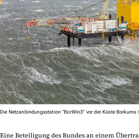
Die Netzanbindungsstation "BorWin3" vor der Küste Borkums
Eine Beteiligung des Bundes an einem Übertra