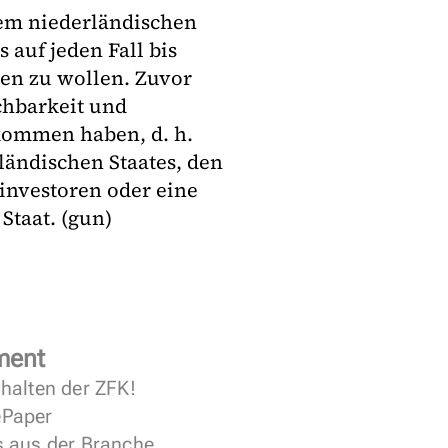
em niederländischen
 auf jeden Fall bis
ren zu wollen. Zuvor
chbarkeit und
kommen haben, d. h.
ländischen Staates, den
investoren oder eine
taat. (gun)
ment
halten der ZFK!
 ePaper
s aus der Branche