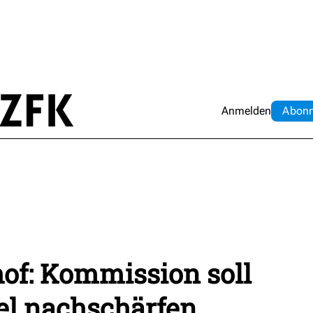
Anmelden
Abo
n
f: Kommission soll
l nachschärfen