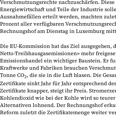
Verschmutzungsrechte nachzuschärfen. Diese Ze
Energiewirtschaft und Teile der Industrie soll
Ausnahmefällen erteilt werden, machten zule
Prozent aller verfügbaren Verschmutzungsrech
Rechnungshof am Dienstag in Luxemburg mitte
Die EU-Kommission hat das Ziel ausgegeben, d
Netto-Treibhausgasemissionen» mehr freigeset
Emissionshandel ein wichtiger Baustein. Er fu
Kraftwerke und Fabriken brauchen Verschmutz
Tonne CO
, die sie in die Luft blasen. Die Ge
2
Zertifikate sinkt Jahr für Jahr entsprechend d
Zertifikate knapper, steigt ihr Preis. Stromerz
Kohlendioxid wie bei der Kohle wird so teurer
Alternativen lohnend. Der Rechnungshof erkan
Reform zuletzt die Zertifikatemenge weiter ve