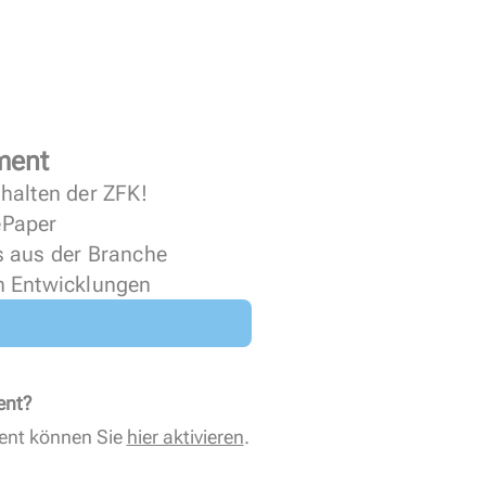
ment
halten der ZFK!
 ePaper
s aus der Branche
n Entwicklungen
ent?
ent können Sie
hier aktivieren
.