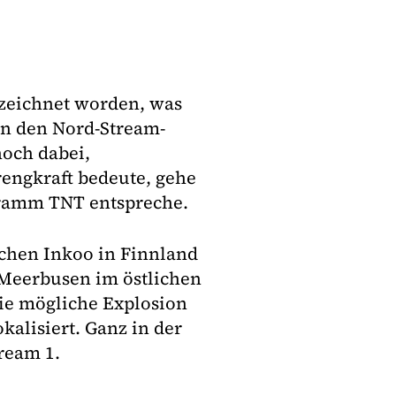
rzeichnet worden, was
 an den Nord-Stream-
noch dabei,
rengkraft bedeute, gehe
ogramm TNT entspreche.
schen Inkoo in Finnland
 Meerbusen im östlichen
ie mögliche Explosion
kalisiert. Ganz in der
ream 1.