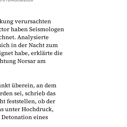
63ru78/Adobestock
rkung verursachten
ector haben Seismologen
chnet. Analysierte
 sich in der Nacht zum
ignet habe, erklärte die
chtung Norsar am
unkt überein, an dem
rden sei, schrieb das
t feststellen, ob der
Gas unter Hochdruck,
 Detonation eines