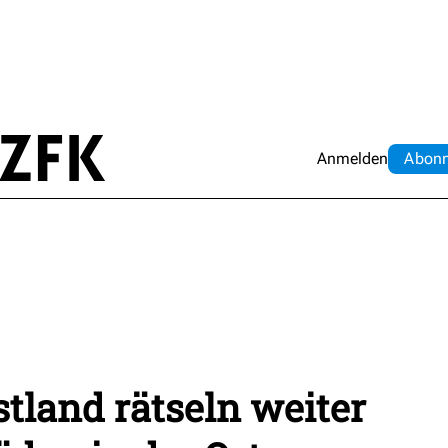
Anmelden
Abo
n
tland rätseln weiter