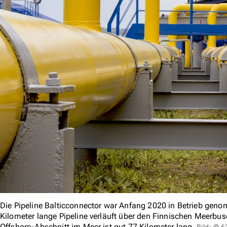
Die Pipeline Balticconnector war Anfang 2020 in Betrieb gen
Kilometer lange Pipeline verläuft über den Finnischen Meerbuse
Offshore-Abschnitt im Meer ist gut 77 Kilometer lang.