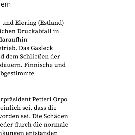
uern
 und Elering (Estland)
ichen Druckabfall in
daraufhin
etrieb. Das Gasleck
nd dem Schließen der
 dauern. Finnische und
 abgestimmte
rpräsident Petteri Orpo
inlich sei, dass die
worden sei. Die Schäden
weder durch die normale
nkungen entstanden