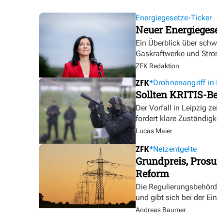
Energiegesetze-Ticker
Neuer Energieges
Ein Überblick über sch
Gaskraftwerke und Stro
ZFK Redaktion
Drohnenangriff in 
Sollten KRITIS-Be
Der Vorfall in Leipzig ze
fordert klare Zuständigk
Lucas Maier
Netzentgelte
Grundpreis, Prosu
Reform
Die Regulierungsbehörde 
und gibt sich bei der E
Andreas Baumer