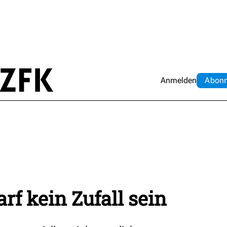
Anmelden
Abo
n
arf kein Zufall sein