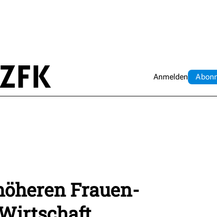
Anmelden
Abo
n
höheren Frauen-
-Wirtschaft