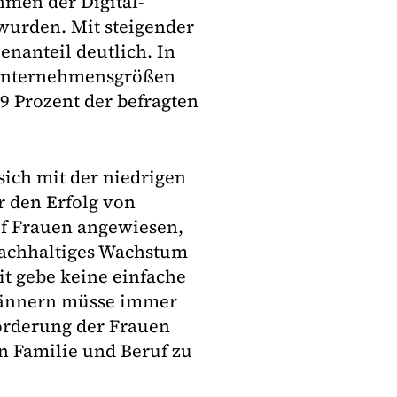
hmen der Digital-
wurden. Mit steigender
enanteil deutlich. In
n Unternehmensgrößen
9 Prozent der befragten
ich mit der niedrigen
r den Erfolg von
f Frauen angewiesen,
achhaltiges Wachstum
t gebe keine einfache
Männern müsse immer
örderung der Frauen
n Familie und Beruf zu