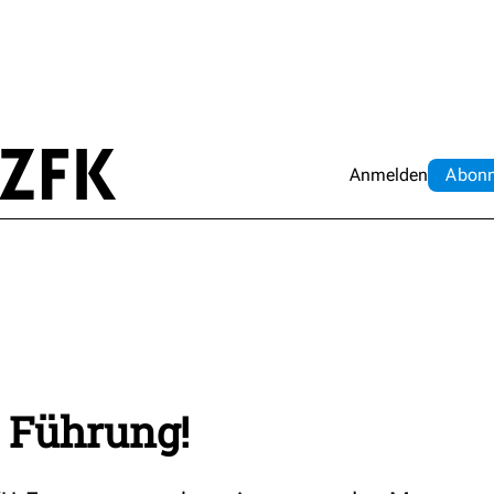
Anmelden
Abo
n
– Führung!