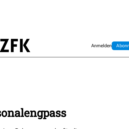
Anmelden
Abo
n
sonalengpass