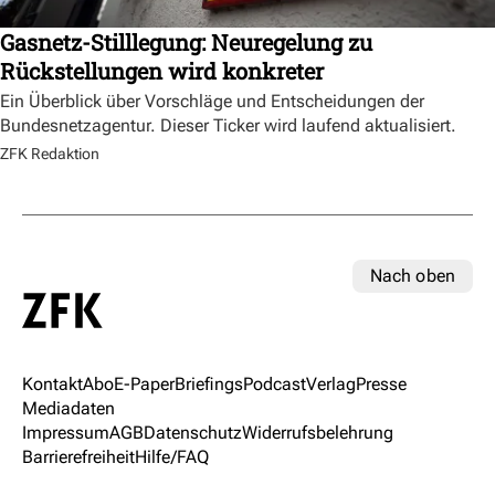
Gasnetz-Stilllegung: Neuregelung zu
Rückstellungen wird konkreter
Ein Überblick über Vorschläge und Entscheidungen der
Bundesnetzagentur. Dieser Ticker wird laufend aktualisiert.
ZFK Redaktion
Nach oben
Kontakt
Abo
E-Paper
Briefings
Podcast
Verlag
Presse
Mediadaten
Impressum
AGB
Datenschutz
Widerrufsbelehrung
Barrierefreiheit
Hilfe/FAQ