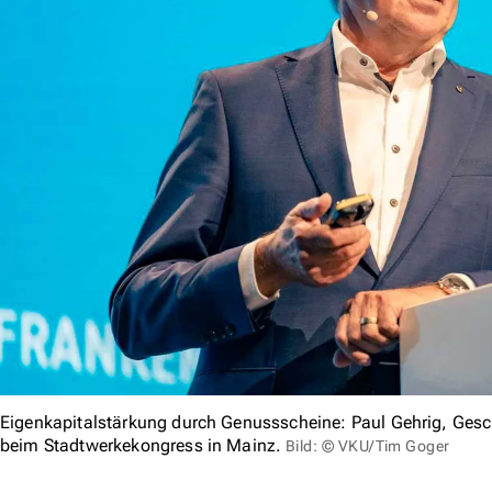
Eigenkapitalstärkung durch Genussscheine: Paul Gehrig, Gesc
beim Stadtwerkekongress in Mainz.
Bild: © VKU/Tim Goger