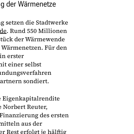
ung der Wärmenetze
g setzen die Stadtwerke
nde
. Rund 550 Millionen
rzstück der Wärmewende
hs Wärmenetzen. Für den
n erster
t einer selbst
kundungsverfahren
artnern sondiert.
e Eigenkapitalrendite
e Norbert Reuter,
 Finanzierung des ersten
itteln aus der
 Rest erfolgt je hälftig