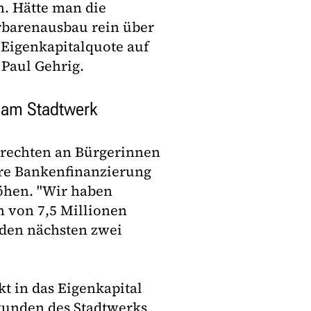
. Hätte man die
erbarenausbau rein über
 Eigenkapitalquote auf
 Paul Gehrig.
t am Stadtwerk
srechten an Bürgerinnen
ere Bankenfinanzierung
höhen. "Wir haben
 von 7,5 Millionen
 den nächsten zwei
t in das Eigenkapital
mkunden des Stadtwerks