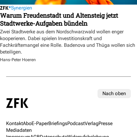
Synergien
Warum Freudenstadt und Altensteig jetzt
Stadtwerke-Aufgaben bündeln
Zwei Stadtwerke aus dem Nordschwarzwald wollen enger
kooperieren. Dabei spielen Investitionskraft und
Fachkräftemangel eine Rolle. Badenova und Thüga wollen sich
beteiligen.
Hans-Peter Hoeren
Nach oben
Kontakt
Abo
E-Paper
Briefings
Podcast
Verlag
Presse
Mediadaten
Impressum
AGB
Datenschutz
Widerrufsbelehrung