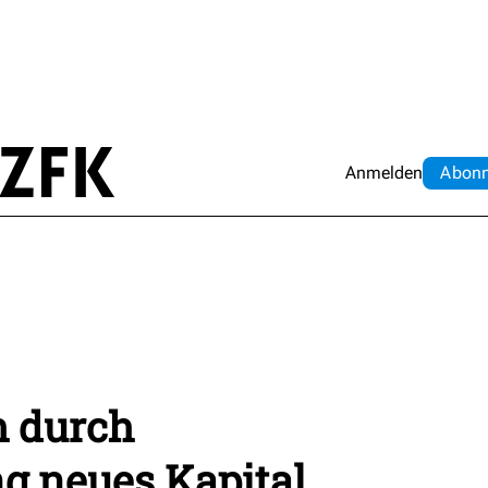
Anmelden
Abo
n
h durch
ng neues Kapital