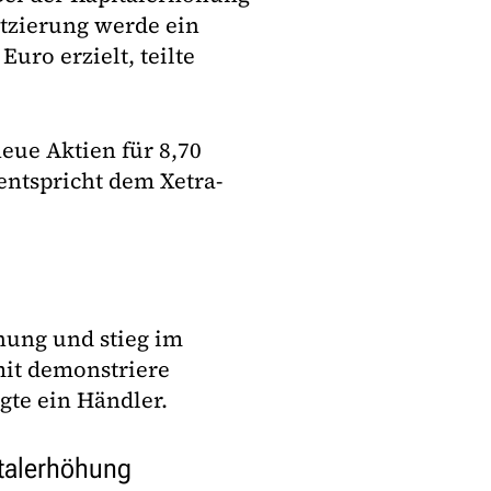
atzierung werde ein
uro erzielt, teilte
eue Aktien für 8,70
entspricht dem Xetra-
öhung und stieg im
it demonstriere
gte ein Händler.
italerhöhung