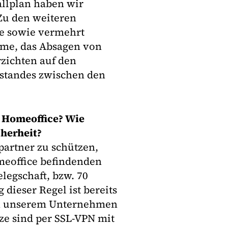
allplan haben wir
 Zu den weiteren
e sowie vermehrt
hme, das Absagen von
rzichten auf den
standes zwischen den
m Homeoffice? Wie
cherheit?
artner zu schützen,
omeoffice befindenden
legschaft, bzw. 70
dieser Regel ist bereits
 in unserem Unternehmen
tze sind per SSL-VPN mit