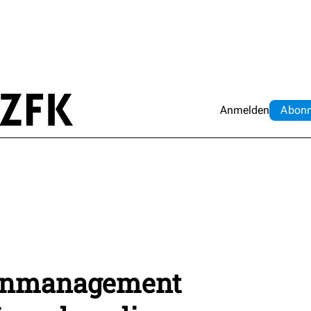
Anmelden
Abo
n
senmanagement