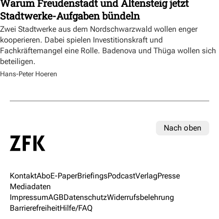
Warum Freudenstadt und Altensteig jetzt
Stadtwerke-Aufgaben bündeln
Zwei Stadtwerke aus dem Nordschwarzwald wollen enger
kooperieren. Dabei spielen Investitionskraft und
Fachkräftemangel eine Rolle. Badenova und Thüga wollen sich
beteiligen.
Hans-Peter Hoeren
Nach oben
Kontakt
Abo
E-Paper
Briefings
Podcast
Verlag
Presse
Mediadaten
Impressum
AGB
Datenschutz
Widerrufsbelehrung
Barrierefreiheit
Hilfe/FAQ