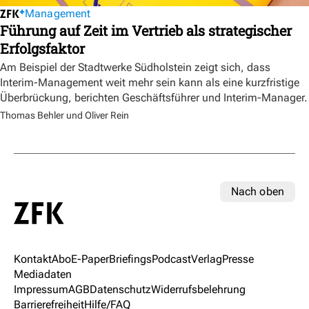
Management
Führung auf Zeit im Vertrieb als strategischer
Erfolgsfaktor
Am Beispiel der Stadtwerke Südholstein zeigt sich, dass
Interim-Management weit mehr sein kann als eine kurzfristige
Überbrückung, berichten Geschäftsführer und Interim-Manager.
Thomas Behler und Oliver Rein
Nach oben
Kontakt
Abo
E-Paper
Briefings
Podcast
Verlag
Presse
Mediadaten
Impressum
AGB
Datenschutz
Widerrufsbelehrung
Barrierefreiheit
Hilfe/FAQ