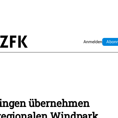
Anmelden
Abo
n
bingen übernehmen
 regionalen Windpark