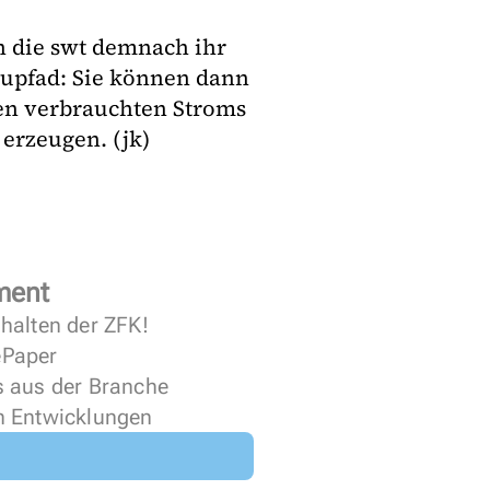
n die swt demnach ihr
aupfad: Sie können dann
gen verbrauchten Stroms
erzeugen. (jk)
ment
halten der ZFK!
 ePaper
s aus der Branche
n Entwicklungen