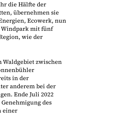
hr die Hälfte der
atten, übernehmen sie
 Energien, Ecowerk, nun
r Windpark mit fünf
Region, wie der
m Waldgebiet zwischen
onnenbühler
eits in der
ter anderem bei der
en. Ende Juli 2022
ge Genehmigung des
n einer