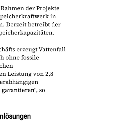
m Rahmen der Projekte
speicherkraftwerk in
. Derzeit betreibt der
peicherkapazitäten.
äfts erzeugt Vattenfall
h ohne fossile
schen
en Leistung von 2,8
terabhängigen
 garantieren", so
enlösungen