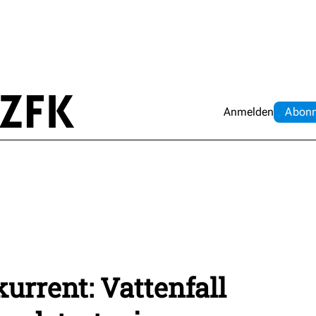
Anmelden
Abo
n
rrent: Vattenfall