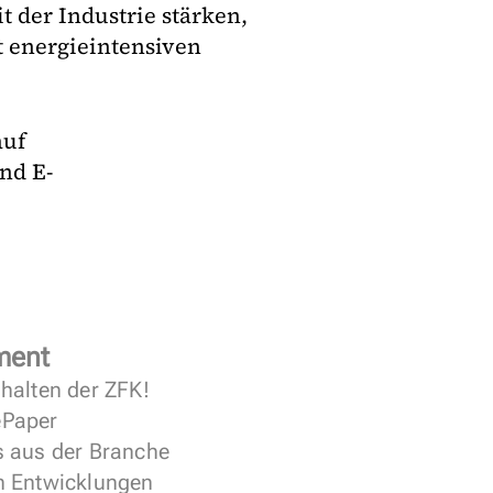
t der Industrie stärken,
t energieintensiven
auf
nd E-
ment
halten der ZFK!
 ePaper
s aus der Branche
n Entwicklungen