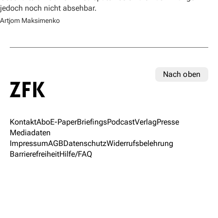
jedoch noch nicht absehbar.
Artjom Maksimenko
Nach oben
Kontakt
Abo
E-Paper
Briefings
Podcast
Verlag
Presse
Mediadaten
Impressum
AGB
Datenschutz
Widerrufsbelehrung
Barrierefreiheit
Hilfe/FAQ