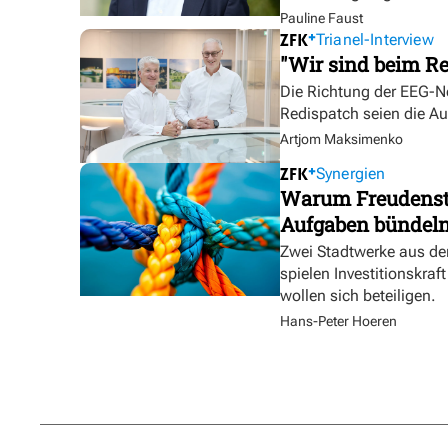
Pauline Faust
Trianel-Interview
"Wir sind beim Re
Die Richtung der EEG-No
Redispatch seien die A
Artjom Maksimenko
Synergien
Warum Freudensta
Aufgaben bündel
Zwei Stadtwerke aus de
spielen Investitionskra
wollen sich beteiligen.
Hans-Peter Hoeren