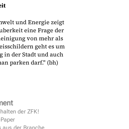
it
mwelt und Energie zeigt
uberkeit eine Frage der
Reinigung von mehr als
eisschildern geht es um
g in der Stadt und auch
n parken darf." (bh)
ment
halten der ZFK!
 ePaper
s aus der Branche