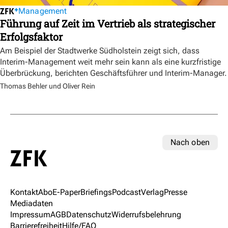
Management
Führung auf Zeit im Vertrieb als strategischer
Erfolgsfaktor
Am Beispiel der Stadtwerke Südholstein zeigt sich, dass
Interim-Management weit mehr sein kann als eine kurzfristige
Überbrückung, berichten Geschäftsführer und Interim-Manager.
Thomas Behler und Oliver Rein
Nach oben
Kontakt
Abo
E-Paper
Briefings
Podcast
Verlag
Presse
Mediadaten
Impressum
AGB
Datenschutz
Widerrufsbelehrung
Barrierefreiheit
Hilfe/FAQ