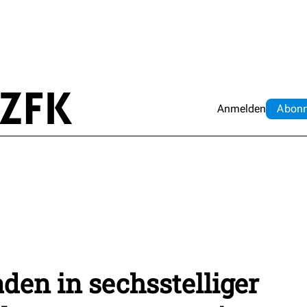
Anmelden
Abo
n
den in sechsstelliger