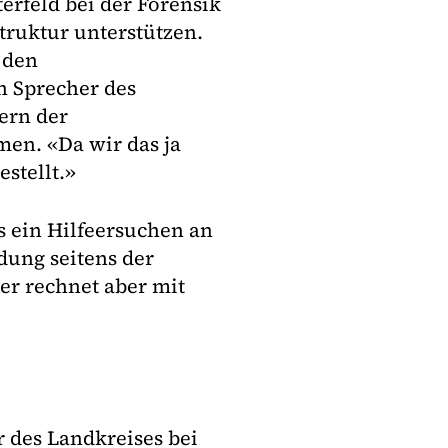
erfeld bei der Forensik
ruktur unterstützen.
 den
n Sprecher des
ern der
men. «Da wir das ja
stellt.»
s ein Hilfeersuchen an
dung seitens der
er rechnet aber mit
 des Landkreises bei