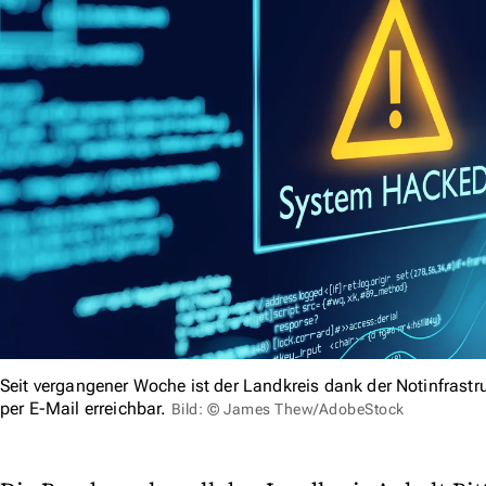
Seit vergangener Woche ist der Landkreis dank der Notinfrastr
per E-Mail erreichbar.
Bild: © James Thew/AdobeStock