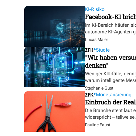
KI-Risiko
Facebook-KI bric
Im KI-Bereich häufen sic
autonome KI-Agenten g
Lucas Maier
Studie
"Wir haben versuc
denken"
Weniger Klärfälle, geri
warum intelligente Mess
Stephanie Gust
Monetarisierung
Einbruch der Real
Die Branche steht laut 
widerspricht – teilweise.
Pauline Faust