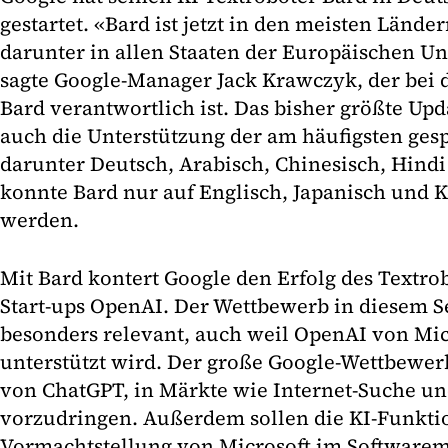
gestartet. «Bard ist jetzt in den meisten Lände
darunter in allen Staaten der Europäischen Un
sagte Google-Manager Jack Krawczyk, der bei 
Bard verantwortlich ist. Das bisher größte Up
auch die Unterstützung der am häufigsten ge
darunter Deutsch, Arabisch, Chinesisch, Hindi
konnte Bard nur auf Englisch, Japanisch und 
werden.
Mit Bard kontert Google den Erfolg des Textro
Start-ups OpenAI. Der Wettbewerb in diesem S
besonders relevant, auch weil OpenAI von Mic
unterstützt wird. Der große Google-Wettbewerb
von ChatGPT, in Märkte wie Internet-Suche u
vorzudringen. Außerdem sollen die KI-Funkti
Vormachtstellung von Microsoft im Softwarem