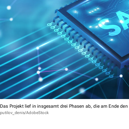
Das Projekt lief in insgesamt drei Phasen ab, die am Ende den G
putilov_denis/AdobeStock