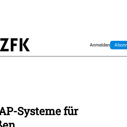
Anmelden
Abo
n
SAP-Systeme für
ßen