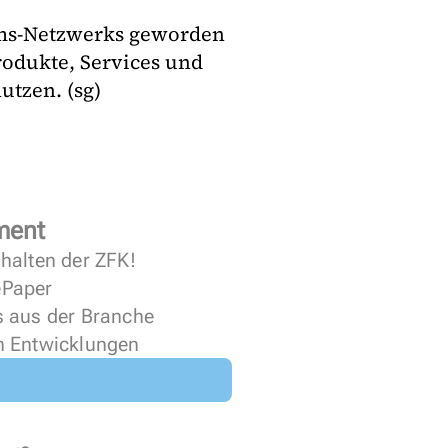
tems-Netzwerks geworden
rodukte, Services und
utzen. (sg)
ment
halten der ZFK!
 ePaper
s aus der Branche
n Entwicklungen