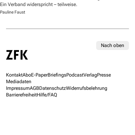
Ein Verband widerspricht – teilweise.
Pauline Faust
Nach oben
Kontakt
Abo
E-Paper
Briefings
Podcast
Verlag
Presse
Mediadaten
Impressum
AGB
Datenschutz
Widerrufsbelehrung
Barrierefreiheit
Hilfe/FAQ