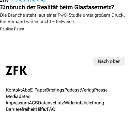
Einbruch der Realität beim Glasfasernetz?
Die Branche steht laut einer PwC-Studie unter großem Druck.
Ein Verband widerspricht – teilweise.
Pauline Faust
Nach oben
Kontakt
Abo
E-Paper
Briefings
Podcast
Verlag
Presse
Mediadaten
Impressum
AGB
Datenschutz
Widerrufsbelehrung
Barrierefreiheit
Hilfe/FAQ