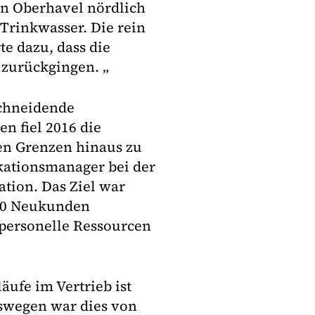
on Oberhavel nördlich
Trinkwasser. Die rein
e dazu, dass die
 zurückgingen. „
schneidende
 fiel 2016 die
en Grenzen hinaus zu
ikationsmanager bei der
tion. Das Ziel war
000 Neukunden
personelle Ressourcen
äufe im Vertrieb ist
Deswegen war dies von