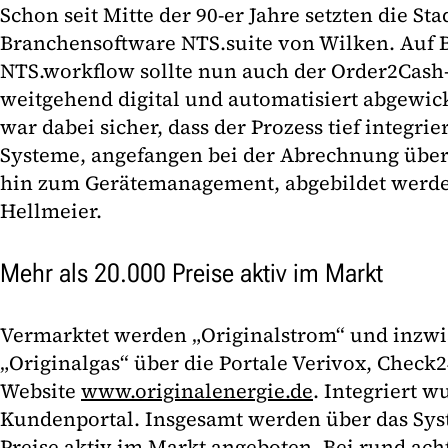
Schon seit Mitte der 90-er Jahre setzten die St
Branchensoftware NTS.suite von Wilken. Auf 
NTS.workflow sollte nun auch der Order2Cash
weitgehend digital und automatisiert abgewick
war dabei sicher, dass der Prozess tief integrie
Systeme, angefangen bei der Abrechnung über
hin zum Gerätemanagement, abgebildet werde
Hellmeier.
Mehr als 20.000 Preise aktiv im Markt
Vermarktet werden „Originalstrom“ und inzw
„Originalgas“ über die Portale Verivox, Check
Website
www.originalenergie.de
. Integriert 
Kundenportal. Insgesamt werden über das Sys
Preise aktiv im Markt angeboten. Bei rund ac