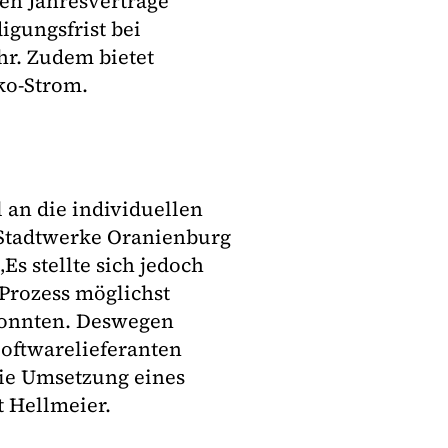
hen Jahresverträge
igungsfrist bei
ahr. Zudem bietet
ko-Strom.
an die individuellen
 Stadtwerke Oranienburg
Es stellte sich jedoch
 Prozess möglichst
 konnten. Deswegen
Softwarelieferanten
die Umsetzung eines
t Hellmeier.