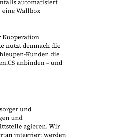
nfalls automatisiert
. eine Wallbox
r Kooperation
rte nutzt demnach die
Schleupen-Kunden die
pen.CS anbinden – und
rsorger und
ngen und
ttstelle agieren. Wir
rtan integriert werden