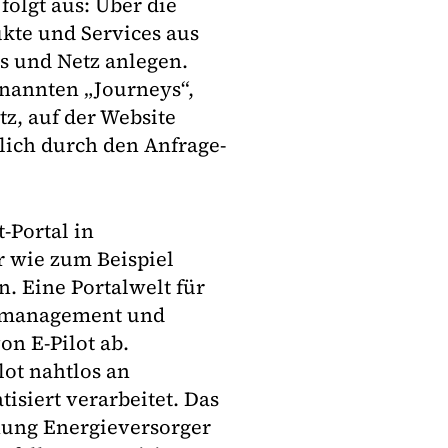
folgt aus: Über die
ukte und Services aus
 und Netz anlegen.
enannten „Journeys“,
, auf der Website
dlich durch den Anfrage-
t-Portal in
r wie zum Beispiel
n. Eine Portalwelt für
gsmanagement und
on E-Pilot ab.
ot nahtlos an
siert verarbeitet. Das
nung Energieversorger